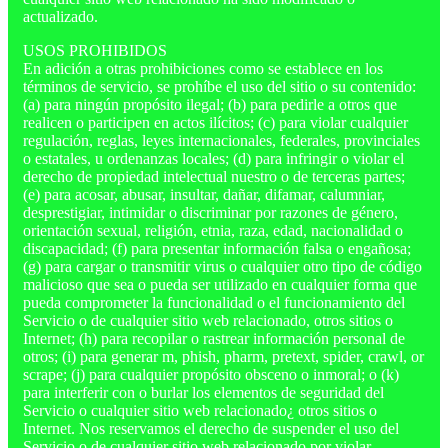
actualizado.
USOS PROHIBIDOS
En adición a otras prohibiciones como se establece en los
términos de servicio, se prohíbe el uso del sitio o su contenido:
(a) para ningún propósito ilegal; (b) para pedirle a otros que
realicen o participen en actos ilícitos; (c) para violar cualquier
regulación, reglas, leyes internacionales, federales, provinciales
o estatales, u ordenanzas locales; (d) para infringir o violar el
derecho de propiedad intelectual nuestro o de terceras partes;
(e) para acosar, abusar, insultar, dañar, difamar, calumniar,
desprestigiar, intimidar o discriminar por razones de género,
orientación sexual, religión, etnia, raza, edad, nacionalidad o
discapacidad; (f) para presentar información falsa o engañosa;
(g) para cargar o transmitir virus o cualquier otro tipo de código
malicioso que sea o pueda ser utilizado en cualquier forma que
pueda comprometer la funcionalidad o el funcionamiento del
Servicio o de cualquier sitio web relacionado, otros sitios o
Internet; (h) para recopilar o rastrear información personal de
otros; (i) para generar m, phish, pharm, pretext, spider, crawl, or
scrape; (j) para cualquier propósito obsceno o inmoral; o (k)
para interferir con o burlar los elementos de seguridad del
Servicio o cualquier sitio web relacionado¿ otros sitios o
Internet. Nos reservamos el derecho de suspender el uso del
Servicio o de cualquier sitio web relacionado por violar