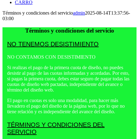
CARRO
Términos y condiciones del servicio
admin
2025-08-14T13:37:56-
03:00
Términos y condiciones del servicio
NO TENEMOS DESISTIMIENTO
NO CONTAMOS CON DESISTIMIENTO
Si realizas el pago de la primera cuota de diseño, no puedes
desistir al pago de las cuotas informadas y acordadas. Por esto,
si pagas la primera cuota, debes estar seguro de pagar todas las
cuotas de diseño web pactadas, independiente del avance o
término del diseño web.
El pago en cuotas es solo una modalidad, para hacer más
llevadero el pago del diseño de la página web, por lo que no
tiene relación y es independiente del avance del diseño.
TÉRMINOS Y CONDICIONES DEL
SERVICIO